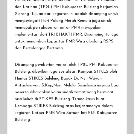
Pemateri dalam Latber ini dari Tim Pembina Pendidikan
dan Latihan (TP2L) PMI Kabupaten Buleleng berjumlah
2 orang. Tujuan dari kegiatan ini adalah disamping untuk
memperingati Hari Palang Merah Remaja juga untuk
memupuk persahabatan antar PMR merupakan
implementasi dari TRI BHAKTI PMR. Disamping itu juga
untuk menambah kapasitas PMR Wira dibidang RSPS
dan Pertolongan Pertama.
Disamping pemberian materi oleh TP2L PMI Kabupaten
Buleleng, diberikan juga sosialisasi Kampus STIKES oleh
Humas STIKES Buleleng Bapak Dr. Ns I Wayan
Antariksawan, S.Kep;Man. Melalui Sosialisasi ini juga bagi
peserta diharapkan kalau sudah tamat yang berminat
bisa kuliah di STIKES Buleleng. Terima kasih buat
Lembaga STIKES Buleleng atas kerjasamanya dalam
kegiatan Latber PMR WIra Satuan Inti PMI Kabupaten
Buleleng.