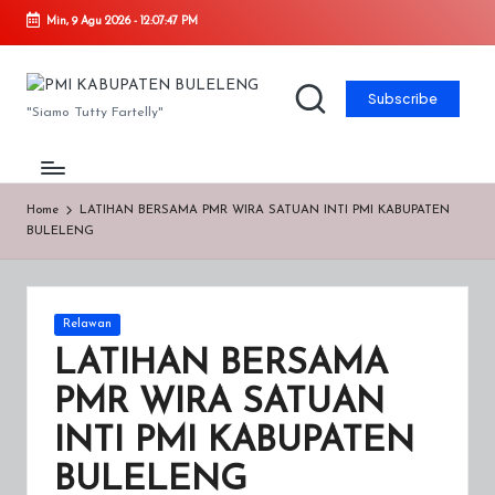
Min, 9 Agu 2026
-
12:07:47 PM
Skip
to
P
Subscribe
content
"Siamo Tutty Fartelly"
M
I
K
Home
LATIHAN BERSAMA PMR WIRA SATUAN INTI PMI KABUPATEN
BULELENG
A
B
U
Posted
Relawan
in
P
LATIHAN BERSAMA
A
PMR WIRA SATUAN
T
INTI PMI KABUPATEN
E
BULELENG