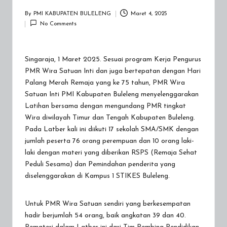
N
By
PMI KABUPATEN BULELENG
Maret 4, 2025
Posted
B
No Comments
by
U
L
Singaraja, 1 Maret 2025. Sesuai program Kerja Pengurus
PMR Wira Satuan Inti dan juga bertepatan dengan Hari
E
Palang Merah Remaja yang ke 75 tahun, PMR Wira
L
Satuan Inti PMI Kabupaten Buleleng menyelenggarakan
Latihan bersama dengan mengundang PMR tingkat
E
Wira diwilayah Timur dan Tengah Kabupaten Buleleng.
Pada Latber kali ini diikuti 17 sekolah SMA/SMK dengan
N
jumlah peserta 76 orang perempuan dan 10 orang laki-
G
laki dengan materi yang diberikan RSPS (Remaja Sehat
Peduli Sesama) dan Pemindahan penderita yang
diselenggarakan di Kampus 1 STIKES Buleleng.
Untuk PMR Wira Satuan sendiri yang berkesempatan
hadir berjumlah 54 orang, baik angkatan 39 dan 40.