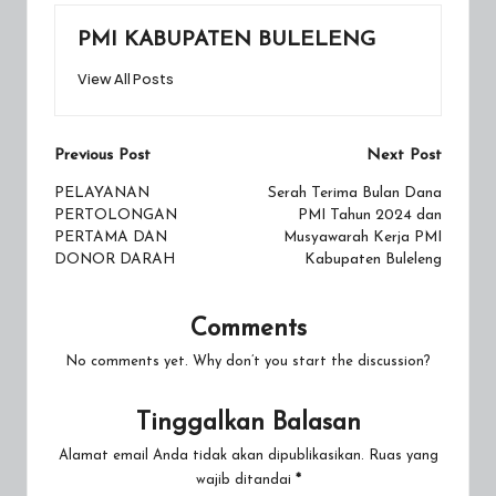
PMI KABUPATEN BULELENG
View All Posts
Post
Previous Post
Next Post
navigation
PELAYANAN
Serah Terima Bulan Dana
PERTOLONGAN
PMI Tahun 2024 dan
PERTAMA DAN
Musyawarah Kerja PMI
DONOR DARAH
Kabupaten Buleleng
Comments
No comments yet. Why don’t you start the discussion?
Tinggalkan Balasan
Alamat email Anda tidak akan dipublikasikan.
Ruas yang
wajib ditandai
*