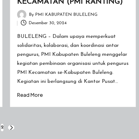
KECAMATAN (PMI RANTING)
By
PMI KABUPATEN BULELENG
Posted
Desember 30, 2024
by
BULELENG – Dalam upaya memperkuat
solidaritas, kolaborasi, dan koordinasi antar
pengurus, PMI Kabupaten Buleleng menggelar
kegiatan pembinaan organisasi untuk pengurus
PMI Kecamatan se-Kabupaten Buleleng.
Kegiatan ini berlangsung di Kantor Pusat…
Read More
2
NEXT
PAGE