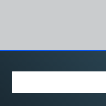
pos
G