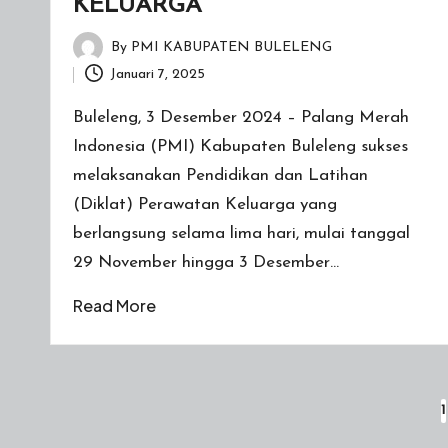
A
KELUARGA
T
By
PMI KABUPATEN BULELENG
Posted
Januari 7, 2025
E
by
Buleleng, 3 Desember 2024 – Palang Merah
N
Indonesia (PMI) Kabupaten Buleleng sukses
B
melaksanakan Pendidikan dan Latihan
(Diklat) Perawatan Keluarga yang
U
berlangsung selama lima hari, mulai tanggal
L
29 November hingga 3 Desember…
E
Read More
L
E
Paginasi
1
N