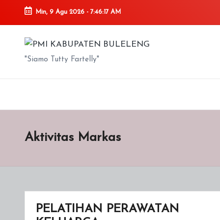
Min, 9 Agu 2026
-
7:46:17 AM
Skip
to
P
content
"Siamo Tutty Fartelly"
M
I
K
A
Aktivitas Markas
B
U
P
PELATIHAN PERAWATAN